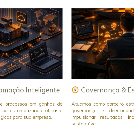
mação Inteligente
Governança & Est
 e processos em ganhos de
Atuamos como parceiro estr
ência, automatizando rotinas e
governança e direcionan
égicos para sua empresa.
impulsionar resultados, i
sustentável.