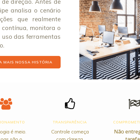
 de direção. Antes de
pe analisa o cenário
uções que realmente
 contínua, monitora o
o uso das ferramentas
o.
 MAIS NOSSA HISTÓRIA
CIONAMENTO
TRANSPARÊNCIA
COMPROMET
Não entre
ogia é meio.
Controle começa
tarefa
oas são o
com clareza.