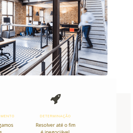
IMENTO
DETERMINAÇÃO
gamos
Resolver até o fim
s.
é inegociável.