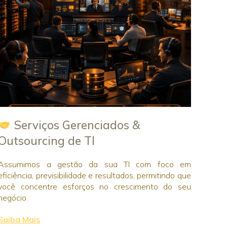
Serviços Gerenciados &
Outsourcing de TI
Assumimos a gestão da sua TI com foco em
eficiência, previsibilidade e resultados, permitindo que
você concentre esforços no crescimento do seu
negócio.
Saiba Mais