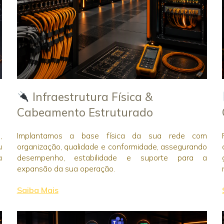
Infraestrutura Física &
Cabeamento Estruturado
,
Implantamos a base física da sua rede com
u
organização, qualidade e conformidade, assegurando
a
desempenho, estabilidade e suporte para a
expansão da sua operação.
Saiba Mais