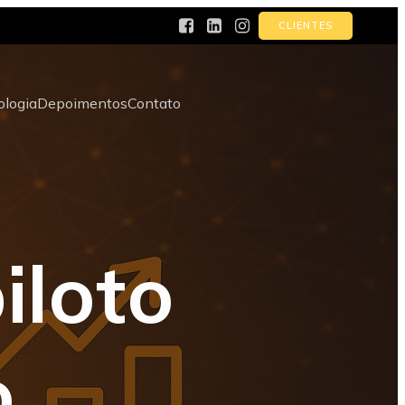
CLIENTES
logia
Depoimentos
Contato
iloto
o