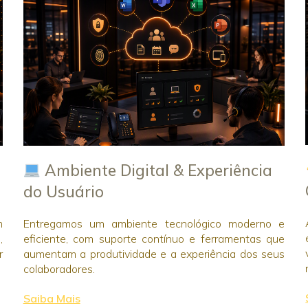
Ambiente Digital & Experiência
do Usuário
m
Entregamos um ambiente tecnológico moderno e
,
eficiente, com suporte contínuo e ferramentas que
r
aumentam a produtividade e a experiência dos seus
colaboradores.
Saiba Mais