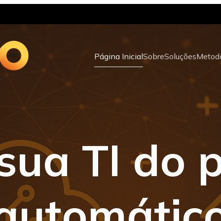
Página Inicial
Sobre
Soluções
Metodo
 sua TI do p
automátic