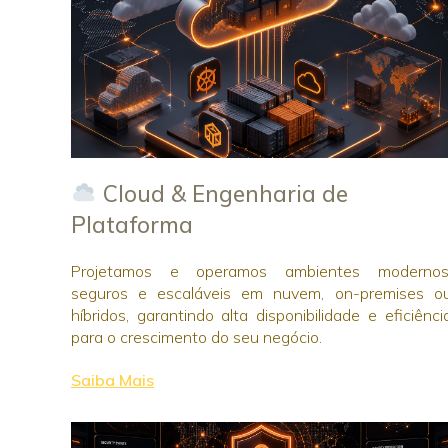
Cloud & Engenharia de
Plataforma
Projetamos e operamos ambientes modernos
seguros e escaláveis em nuvem, on-premises o
híbridos, garantindo alta disponibilidade e eficiênci
para o crescimento do seu negócio.
Saiba Mais