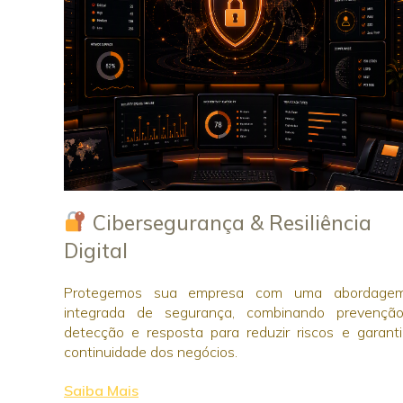
Cibersegurança & Resiliência
Digital
Protegemos sua empresa com uma abordage
integrada de segurança, combinando prevenção
detecção e resposta para reduzir riscos e garanti
continuidade dos negócios.
Saiba Mais